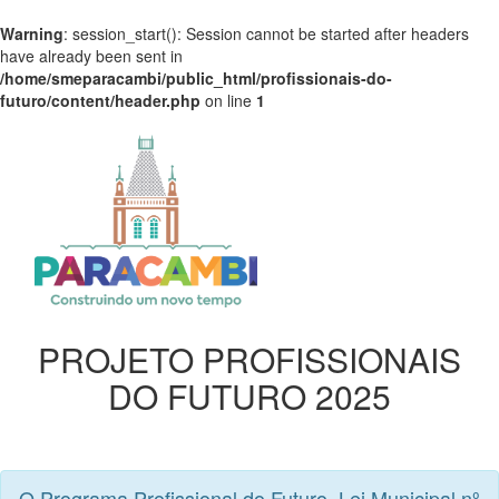
Warning
: session_start(): Session cannot be started after headers
have already been sent in
/home/smeparacambi/public_html/profissionais-do-
futuro/content/header.php
on line
1
PROJETO PROFISSIONAIS
DO FUTURO 2025
O Programa Profissional do Futuro, Lei Municipal nº